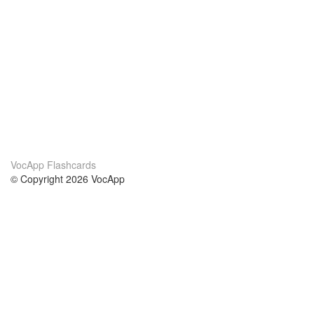
VocApp Flashcards
© Copyright 2026 VocApp
02-798 Mielczarskiego 8/58
Warsaw, Poland (EU)