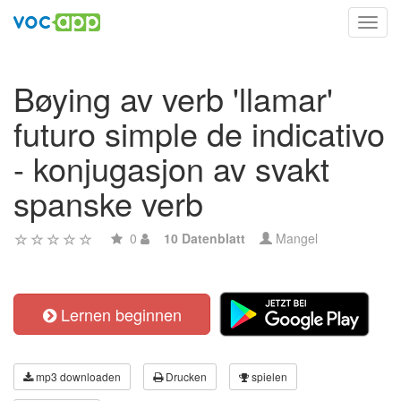
Toggl
navig
Bøying av verb 'llamar'
futuro simple de indicativo
- konjugasjon av svakt
spanske verb
0
10 Datenblatt
Mangel
Lernen beginnen
mp3 downloaden
Drucken
spielen