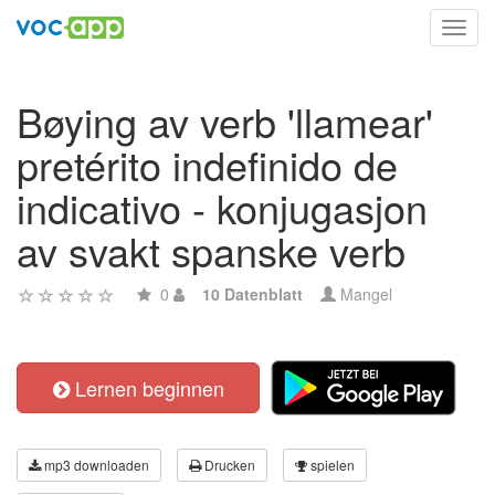
Toggl
navig
Bøying av verb 'llamear'
pretérito indefinido de
indicativo - konjugasjon
av svakt spanske verb
0
10 Datenblatt
Mangel
Lernen beginnen
mp3 downloaden
Drucken
spielen