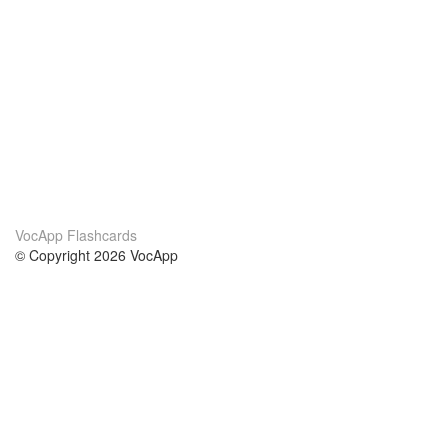
VocApp Flashcards
© Copyright 2026 VocApp
02-798 Mielczarskiego 8/58
Warsaw, Poland (EU)