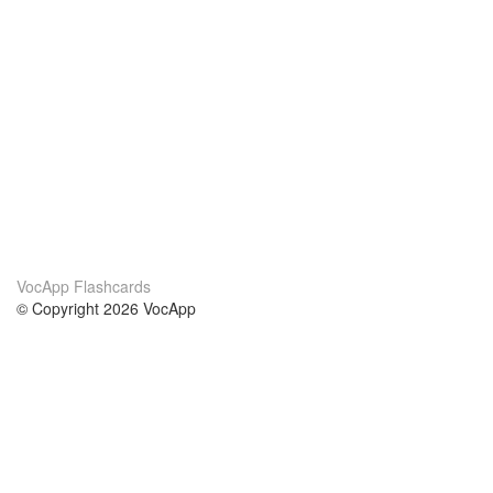
VocApp Flashcards
© Copyright 2026 VocApp
02-798 Mielczarskiego 8/58
Warsaw, Poland (EU)