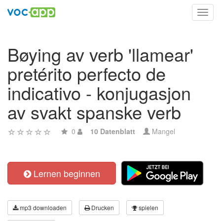
Toggl
navig
Bøying av verb 'llamear'
pretérito perfecto de
indicativo - konjugasjon
av svakt spanske verb
0
10 Datenblatt
Mangel
Lernen beginnen
mp3 downloaden
Drucken
spielen