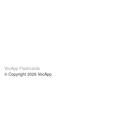
VocApp Flashcards
© Copyright 2026 VocApp
02-798 Mielczarskiego 8/58
Warsaw, Poland (EU)