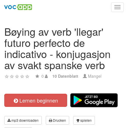
Toggl
navig
Bøying av verb 'llegar'
futuro perfecto de
indicativo - konjugasjon
av svakt spanske verb
0
10 Datenblatt
Mangel
Lernen beginnen
mp3 downloaden
Drucken
spielen