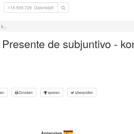
k...
' Presente de subjuntivo - k
en
Drucken
spielen
überprüfen
Antworten