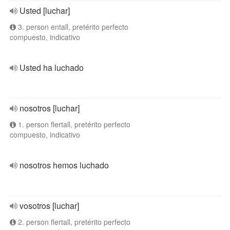
Usted [luchar]
3. person entall, pretérito perfecto
compuesto, indicativo
Usted ha luchado
nosotros [luchar]
1. person flertall, pretérito perfecto
compuesto, indicativo
nosotros hemos luchado
vosotros [luchar]
2. person flertall, pretérito perfecto