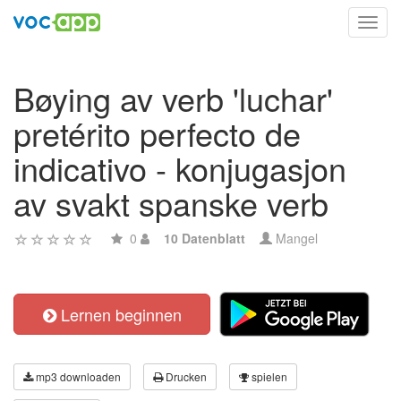
Toggl
navig
Bøying av verb 'luchar'
pretérito perfecto de
indicativo - konjugasjon
av svakt spanske verb
0
10 Datenblatt
Mangel
Lernen beginnen
mp3 downloaden
Drucken
spielen