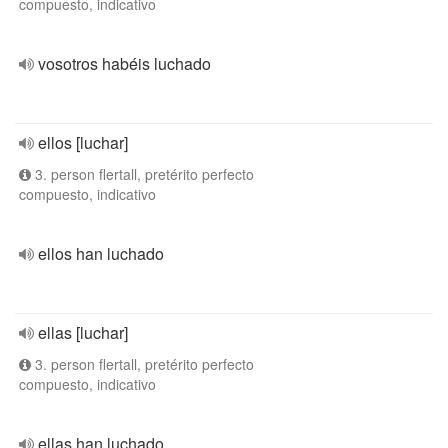
compuesto, indicativo
vosotros habéis luchado
ellos [luchar]
3. person flertall, pretérito perfecto
compuesto, indicativo
ellos han luchado
ellas [luchar]
3. person flertall, pretérito perfecto
compuesto, indicativo
ellas han luchado