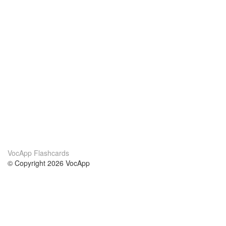
VocApp Flashcards
© Copyright 2026 VocApp
02-798 Mielczarskiego 8/58
Warsaw, Poland (EU)