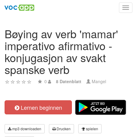
Toggl
navig
Bøying av verb 'mamar'
imperativo afirmativo -
konjugasjon av svakt
spanske verb
0
8 Datenblatt
Mangel
Lernen beginnen
mp3 downloaden
Drucken
spielen