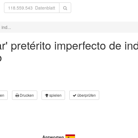
ind...
' pretérito imperfecto de ind
b
en
Drucken
spielen
überprüfen
Antworten