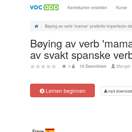
Karteikarten erstellen
Kurse
Bøying av verb 'mamar' pretérito imperfecto de 
Bøying av verb 'mamar
av svakt spanske ver
0
10 Datenblatt
Mangel
Lernen beginnen
mp3 download
Frage