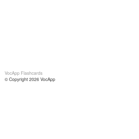
VocApp Flashcards
© Copyright 2026 VocApp
02-798 Mielczarskiego 8/58
Warsaw, Poland (EU)