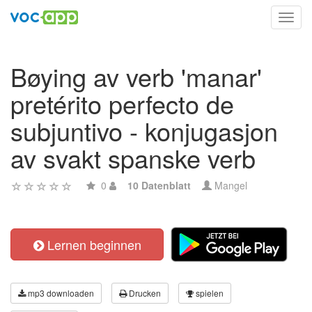
Toggl
navig
Bøying av verb 'manar'
pretérito perfecto de
subjuntivo - konjugasjon
av svakt spanske verb
0
10 Datenblatt
Mangel
Lernen beginnen
mp3 downloaden
Drucken
spielen