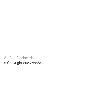
VocApp Flashcards
© Copyright 2026 VocApp
02-798 Mielczarskiego 8/58
Warsaw, Poland (EU)