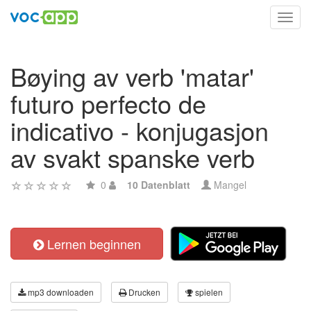
Toggl
navig
Bøying av verb 'matar'
futuro perfecto de
indicativo - konjugasjon
av svakt spanske verb
0
10 Datenblatt
Mangel
Lernen beginnen
mp3 downloaden
Drucken
spielen