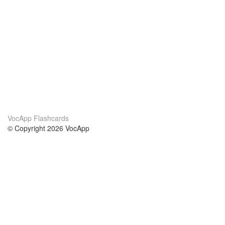
VocApp Flashcards
© Copyright 2026 VocApp
02-798 Mielczarskiego 8/58
Warsaw, Poland (EU)