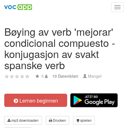
Toggl
navig
Bøying av verb 'mejorar'
condicional compuesto -
konjugasjon av svakt
spanske verb
0
10 Datenblatt
Mangel
Lernen beginnen
mp3 downloaden
Drucken
spielen