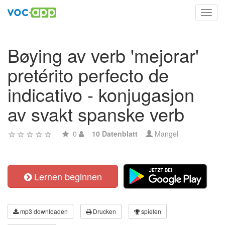
Toggl
navig
Bøying av verb 'mejorar'
pretérito perfecto de
indicativo - konjugasjon
av svakt spanske verb
0
10 Datenblatt
Mangel
Lernen beginnen
mp3 downloaden
Drucken
spielen