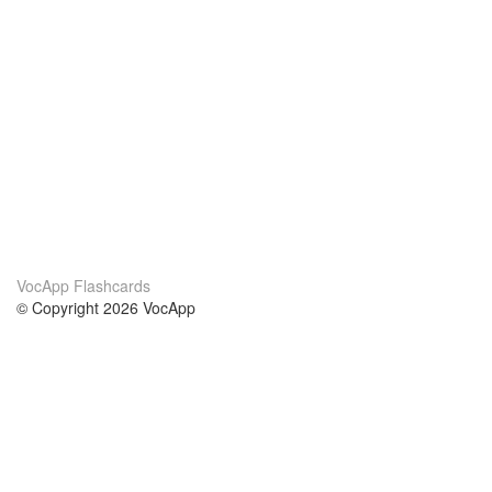
VocApp Flashcards
© Copyright 2026 VocApp
02-798 Mielczarskiego 8/58
Warsaw, Poland (EU)