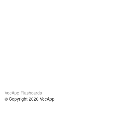
VocApp Flashcards
© Copyright 2026 VocApp
02-798 Mielczarskiego 8/58
Warsaw, Poland (EU)