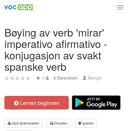
Toggl
navig
Bøying av verb 'mirar'
imperativo afirmativo -
konjugasjon av svakt
spanske verb
0
8 Datenblatt
Mangel
Lernen beginnen
mp3 downloaden
Drucken
spielen