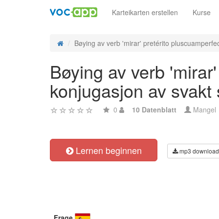
Karteikarten erstellen
Kurse
Bøying av verb 'mirar' pretérito pluscuamperfec
Bøying av verb 'mirar'
konjugasjon av svakt
0
10 Datenblatt
Mangel
Lernen beginnen
mp3 download
Frage