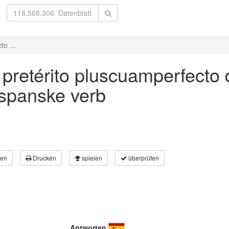
to ...
 pretérito pluscuamperfecto d
 spanske verb
en
Drucken
spielen
überprüfen
Antworten