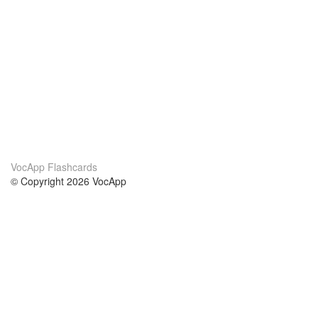
VocApp Flashcards
© Copyright 2026 VocApp
02-798 Mielczarskiego 8/58
Warsaw, Poland (EU)