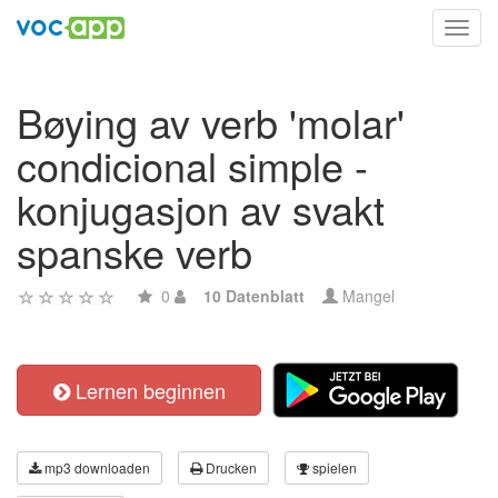
Toggl
navig
Bøying av verb 'molar'
condicional simple -
konjugasjon av svakt
spanske verb
0
10 Datenblatt
Mangel
Lernen beginnen
mp3 downloaden
Drucken
spielen