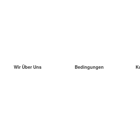
Wir Über Uns
Bedingungen
K
unser Team
100% Garantie
di
Blog
Datenschutzrichtlinie
di
Vorschriften
di
In Kontakt Treten
BIPR
di
kontaktieren
di
Mehr
di
Hilfe
neue Download
Häufig gestellte Fragen
einige Blogs
Katalog