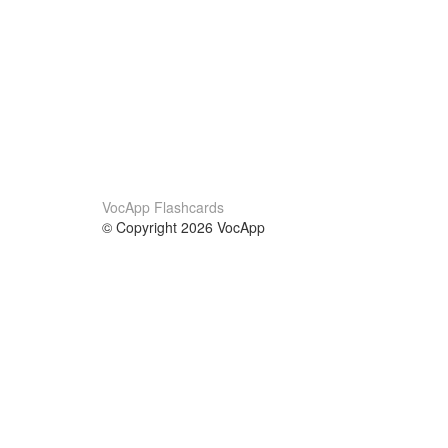
VocApp Flashcards
© Copyright 2026 VocApp
02-798 Mielczarskiego 8/58
Warsaw, Poland (EU)