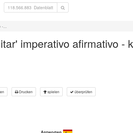
-...
tar' imperativo afirmativo -
en
Drucken
spielen
überprüfen
Antworten