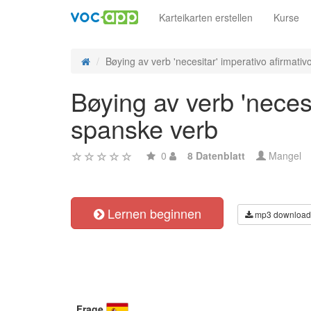
Karteikarten erstellen
Kurse
Bøying av verb 'necesitar' imperativo afirmativo 
Bøying av verb 'necesi
spanske verb
0
8 Datenblatt
Mangel
Lernen beginnen
mp3 download
Frage