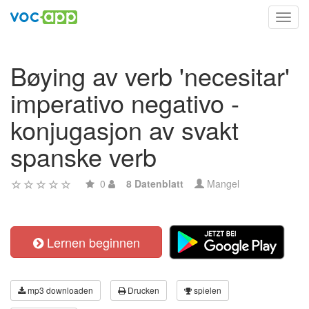
Toggl
navig
Bøying av verb 'necesitar'
imperativo negativo -
konjugasjon av svakt
spanske verb
0
8 Datenblatt
Mangel
Lernen beginnen
mp3 downloaden
Drucken
spielen