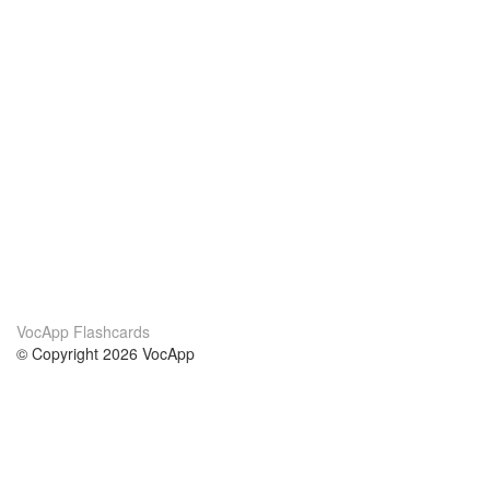
VocApp Flashcards
© Copyright 2026 VocApp
02-798 Mielczarskiego 8/58
Warsaw, Poland (EU)