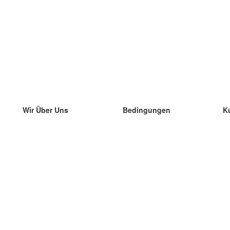
Wir Über Uns
Bedingungen
K
unser Team
100% Garantie
di
Blog
Datenschutzrichtlinie
di
Vorschriften
di
In Kontakt Treten
BIPR
di
kontaktieren
di
Mehr
di
Hilfe
neue Download
Häufig gestellte Fragen
einige Blogs
Katalog