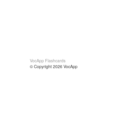
VocApp Flashcards
© Copyright 2026 VocApp
02-798 Mielczarskiego 8/58
Warsaw, Poland (EU)