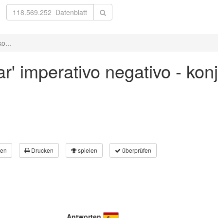
o...
ar' imperativo negativo - ko
en
Drucken
spielen
überprüfen
Antworten