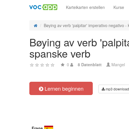
Karteikarten erstellen
Kurse
Bøying av verb 'palpitar' imperativo negativo - k
Bøying av verb 'palpit
spanske verb
0
8 Datenblatt
Mangel
Lernen beginnen
mp3 download
Frage