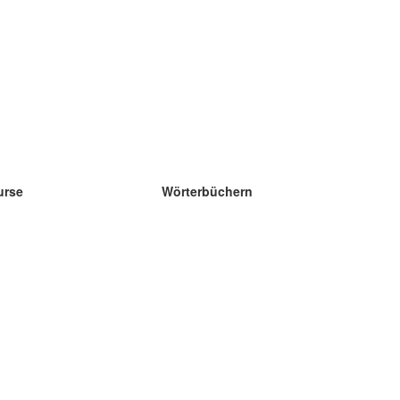
urse
Wörterbüchern
e Wissenschaft Englisch
e Wissenschaft Spanisch
e Wissenschaft Französisch
e Wissenschaft Russisch
e Wissenschaft Norwegisch
e Wissenschaft Schwedisch