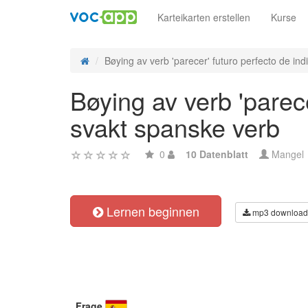
Karteikarten erstellen
Kurse
Bøying av verb 'parecer' futuro perfecto de indi
Bøying av verb 'parece
svakt spanske verb
0
10 Datenblatt
Mangel
Lernen beginnen
mp3 download
Frage