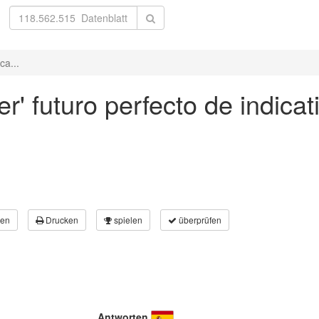
ca...
r' futuro perfecto de indicat
en
Drucken
spielen
überprüfen
Antworten