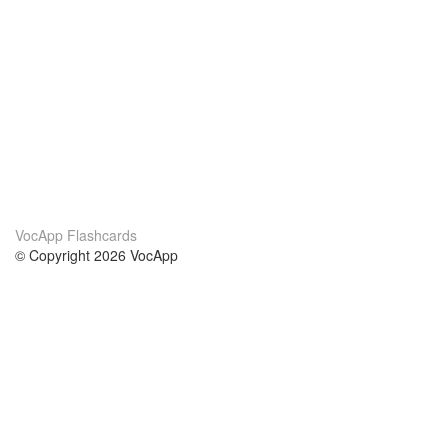
VocApp Flashcards
© Copyright 2026 VocApp
02-798 Mielczarskiego 8/58
Warsaw, Poland (EU)