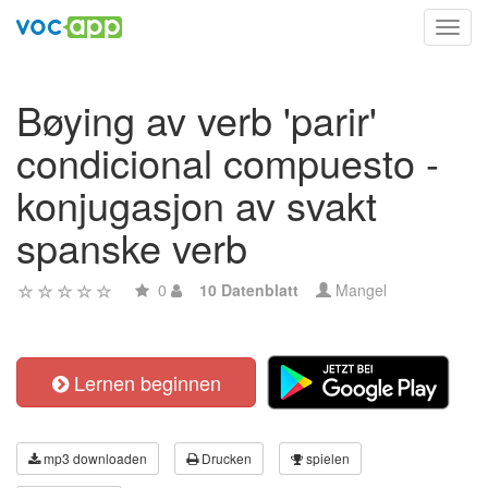
Toggl
navig
Bøying av verb 'parir'
condicional compuesto -
konjugasjon av svakt
spanske verb
0
10 Datenblatt
Mangel
Lernen beginnen
mp3 downloaden
Drucken
spielen