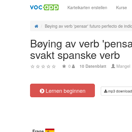
Karteikarten erstellen
Kurse
Bøying av verb 'pensar' futuro perfecto de indic
Bøying av verb 'pensar
svakt spanske verb
0
10 Datenblatt
Mangel
Lernen beginnen
mp3 download
Frage