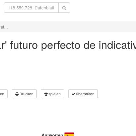
at...
' futuro perfecto de indicat
en
Drucken
spielen
überprüfen
Antworten