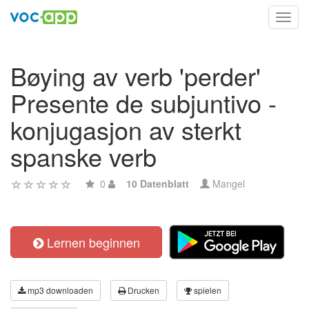
Toggl
navig
Bøying av verb 'perder'
Presente de subjuntivo -
konjugasjon av sterkt
spanske verb
0
10 Datenblatt
Mangel
Lernen beginnen
mp3 downloaden
Drucken
spielen