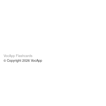
VocApp Flashcards
© Copyright 2026 VocApp
02-798 Mielczarskiego 8/58
Warsaw, Poland (EU)