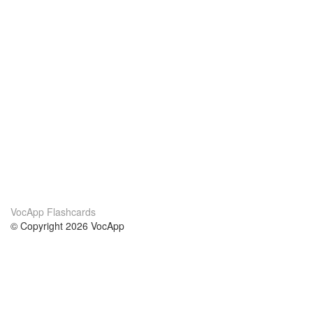
VocApp Flashcards
© Copyright 2026 VocApp
02-798 Mielczarskiego 8/58
Warsaw, Poland (EU)