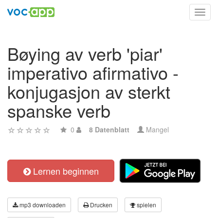
Toggl
navig
Bøying av verb 'piar'
imperativo afirmativo -
konjugasjon av sterkt
spanske verb
0
8 Datenblatt
Mangel
Lernen beginnen
mp3 downloaden
Drucken
spielen