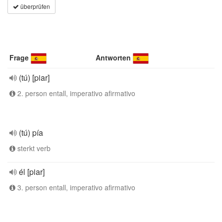
überprüfen
Frage
Antworten
(tú) [piar]
2. person entall, imperativo afirmativo
(tú) pía
sterkt verb
él [piar]
3. person entall, imperativo afirmativo