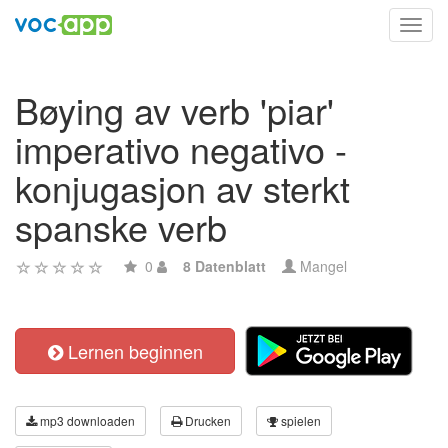
Toggl
navig
Bøying av verb 'piar'
imperativo negativo -
konjugasjon av sterkt
spanske verb
0
8 Datenblatt
Mangel
Lernen beginnen
mp3 downloaden
Drucken
spielen