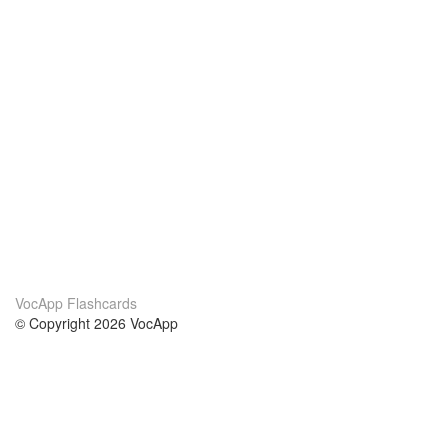
VocApp Flashcards
© Copyright 2026 VocApp
02-798 Mielczarskiego 8/58
Warsaw, Poland (EU)