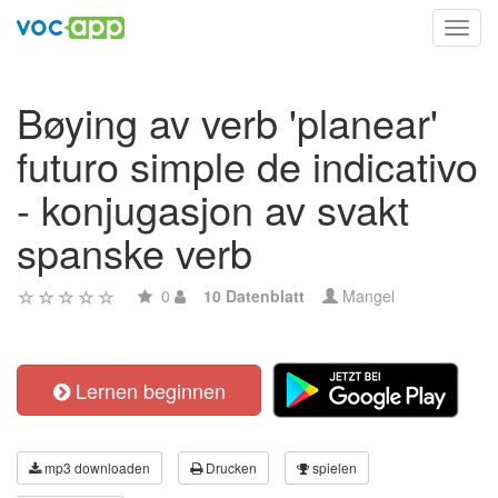
Toggl
navig
Bøying av verb 'planear'
futuro simple de indicativo
- konjugasjon av svakt
spanske verb
0
10 Datenblatt
Mangel
Lernen beginnen
mp3 downloaden
Drucken
spielen