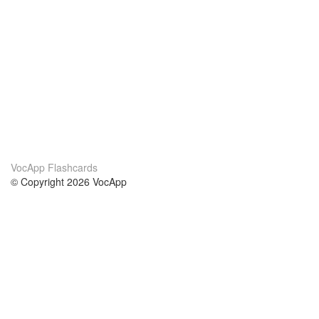
VocApp Flashcards
© Copyright 2026 VocApp
02-798 Mielczarskiego 8/58
Warsaw, Poland (EU)