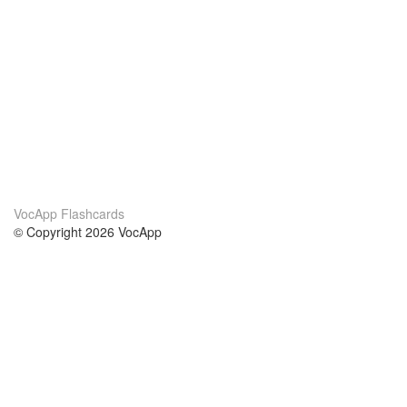
VocApp Flashcards
© Copyright 2026 VocApp
02-798 Mielczarskiego 8/58
Warsaw, Poland (EU)