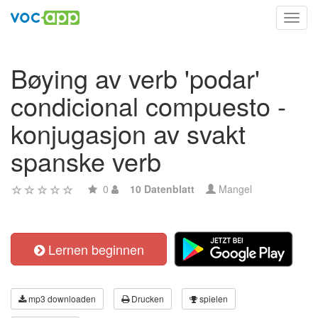
Toggl
navig
Bøying av verb 'podar'
condicional compuesto -
konjugasjon av svakt
spanske verb
0
10 Datenblatt
Mangel
Lernen beginnen
mp3 downloaden
Drucken
spielen