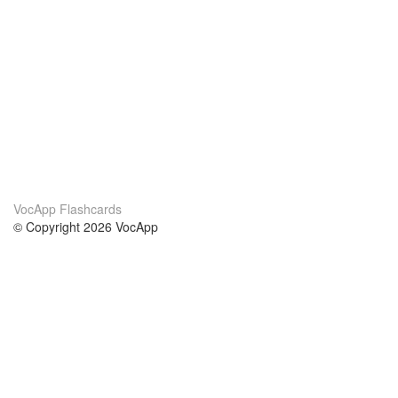
VocApp Flashcards
© Copyright 2026 VocApp
02-798 Mielczarskiego 8/58
Warsaw, Poland (EU)