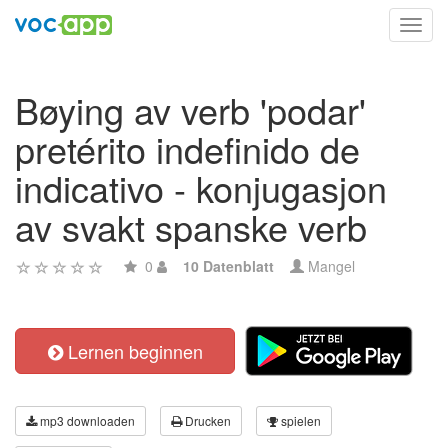
Toggl
navig
Bøying av verb 'podar'
pretérito indefinido de
indicativo - konjugasjon
av svakt spanske verb
0
10 Datenblatt
Mangel
Lernen beginnen
mp3 downloaden
Drucken
spielen