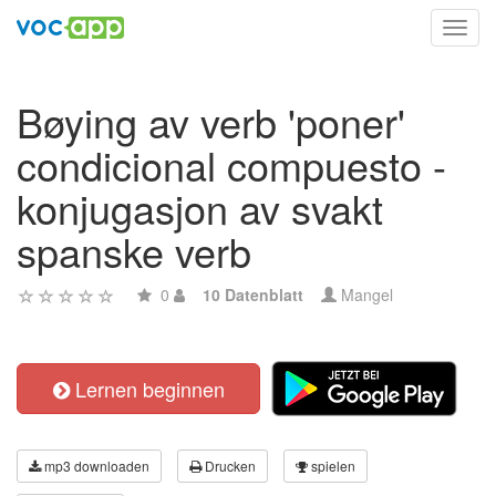
Toggl
navig
Bøying av verb 'poner'
condicional compuesto -
konjugasjon av svakt
spanske verb
0
10 Datenblatt
Mangel
Lernen beginnen
mp3 downloaden
Drucken
spielen