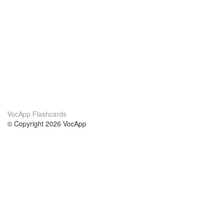
VocApp Flashcards
© Copyright 2026 VocApp
02-798 Mielczarskiego 8/58
Warsaw, Poland (EU)