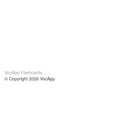
VocApp Flashcards
© Copyright 2026 VocApp
02-798 Mielczarskiego 8/58
Warsaw, Poland (EU)