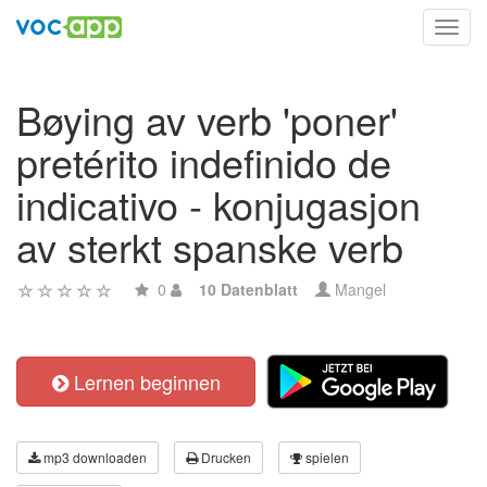
Toggl
navig
Bøying av verb 'poner'
pretérito indefinido de
indicativo - konjugasjon
av sterkt spanske verb
0
10 Datenblatt
Mangel
Lernen beginnen
mp3 downloaden
Drucken
spielen