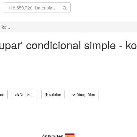
 ko...
upar' condicional simple - k
en
Drucken
spielen
überprüfen
Antworten