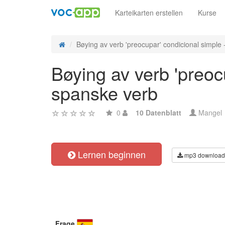
Karteikarten erstellen
Kurse
Bøying av verb 'preocupar' condicional simple -
Bøying av verb 'preoc
spanske verb
0
10 Datenblatt
Mangel
Lernen beginnen
mp3 download
Frage