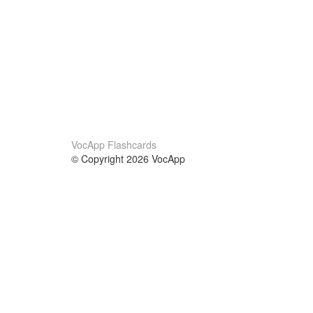
VocApp Flashcards
© Copyright 2026 VocApp
02-798 Mielczarskiego 8/58
Warsaw, Poland (EU)