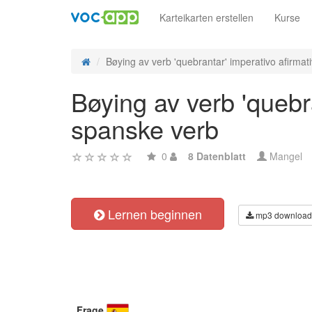
Karteikarten erstellen
Kurse
Bøying av verb 'quebrantar' imperativo afirmativ
Bøying av verb 'quebr
spanske verb
0
8 Datenblatt
Mangel
Lernen beginnen
mp3 download
Frage