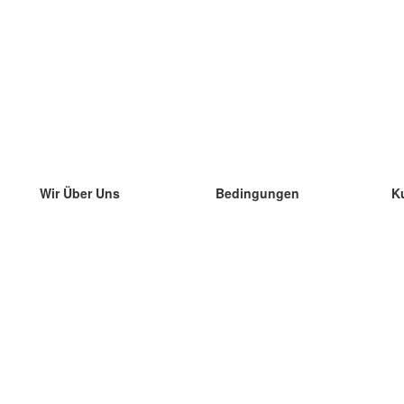
Wir Über Uns
Bedingungen
K
unser Team
100% Garantie
di
Blog
Datenschutzrichtlinie
di
Vorschriften
di
In Kontakt Treten
BIPR
di
kontaktieren
di
Mehr
di
Hilfe
neue Download
Häufig gestellte Fragen
einige Blogs
Katalog