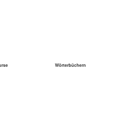
urse
Wörterbüchern
e Wissenschaft Englisch
e Wissenschaft Spanisch
e Wissenschaft Französisch
e Wissenschaft Russisch
e Wissenschaft Norwegisch
e Wissenschaft Schwedisch