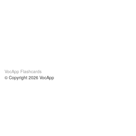
VocApp Flashcards
© Copyright 2026 VocApp
02-798 Mielczarskiego 8/58
Warsaw, Poland (EU)