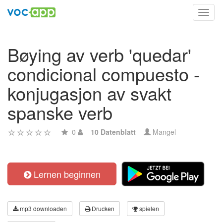
Toggl
navig
Bøying av verb 'quedar'
condicional compuesto -
konjugasjon av svakt
spanske verb
0
10 Datenblatt
Mangel
Lernen beginnen
mp3 downloaden
Drucken
spielen