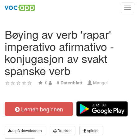
Toggl
navig
Bøying av verb 'rapar'
imperativo afirmativo -
konjugasjon av svakt
spanske verb
0
8 Datenblatt
Mangel
Lernen beginnen
mp3 downloaden
Drucken
spielen