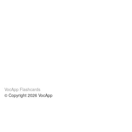
VocApp Flashcards
© Copyright 2026 VocApp
02-798 Mielczarskiego 8/58
Warsaw, Poland (EU)