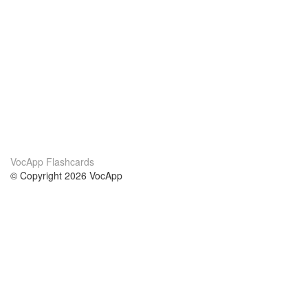
VocApp Flashcards
© Copyright 2026 VocApp
02-798 Mielczarskiego 8/58
Warsaw, Poland (EU)