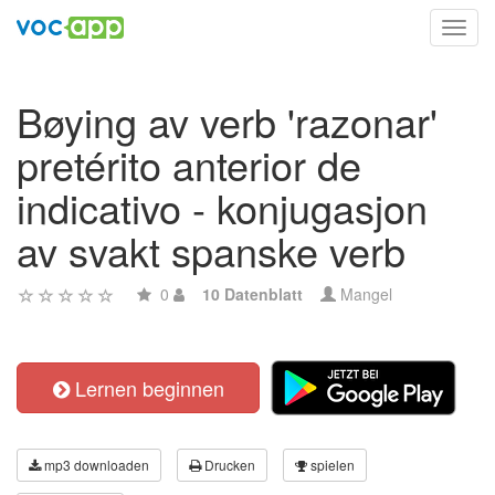
Toggl
navig
Bøying av verb 'razonar'
pretérito anterior de
indicativo - konjugasjon
av svakt spanske verb
0
10 Datenblatt
Mangel
Lernen beginnen
mp3 downloaden
Drucken
spielen