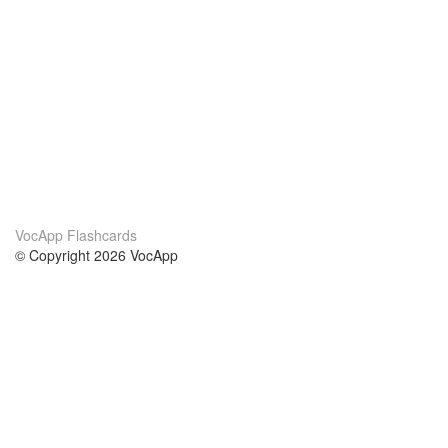
VocApp Flashcards
© Copyright 2026 VocApp
02-798 Mielczarskiego 8/58
Warsaw, Poland (EU)