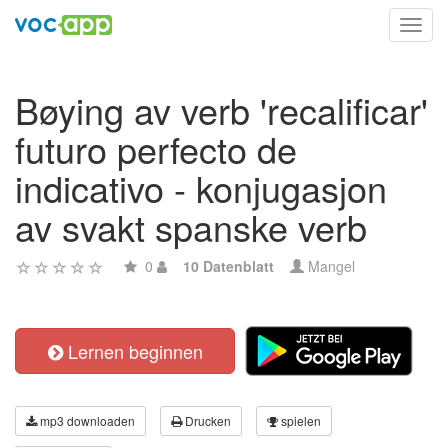
Toggl
navig
Bøying av verb 'recalificar'
futuro perfecto de
indicativo - konjugasjon
av svakt spanske verb
0
10 Datenblatt
Mangel
Lernen beginnen
mp3 downloaden
Drucken
spielen