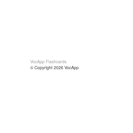
VocApp Flashcards
© Copyright 2026 VocApp
02-798 Mielczarskiego 8/58
Warsaw, Poland (EU)