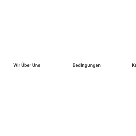
Wir Über Uns
Bedingungen
K
unser Team
100% Garantie
di
Blog
Datenschutzrichtlinie
di
Vorschriften
di
In Kontakt Treten
BIPR
di
kontaktieren
di
Mehr
di
Hilfe
neue Download
Häufig gestellte Fragen
einige Blogs
Katalog