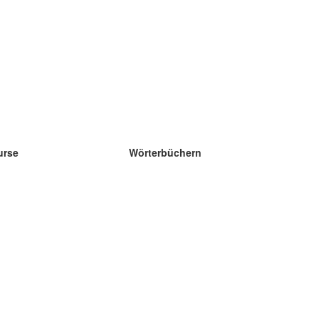
urse
Wörterbüchern
e Wissenschaft Englisch
e Wissenschaft Spanisch
e Wissenschaft Französisch
e Wissenschaft Russisch
e Wissenschaft Norwegisch
e Wissenschaft Schwedisch