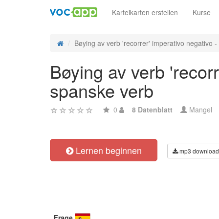
Karteikarten erstellen
Kurse
Bøying av verb 'recorrer' imperativo negativo - 
Bøying av verb 'recorr
spanske verb
0
8 Datenblatt
Mangel
Lernen beginnen
mp3 download
Frage