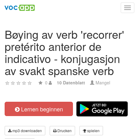
Toggl
navig
Bøying av verb 'recorrer'
pretérito anterior de
indicativo - konjugasjon
av svakt spanske verb
0
10 Datenblatt
Mangel
Lernen beginnen
mp3 downloaden
Drucken
spielen