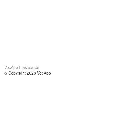
VocApp Flashcards
© Copyright 2026 VocApp
02-798 Mielczarskiego 8/58
Warsaw, Poland (EU)