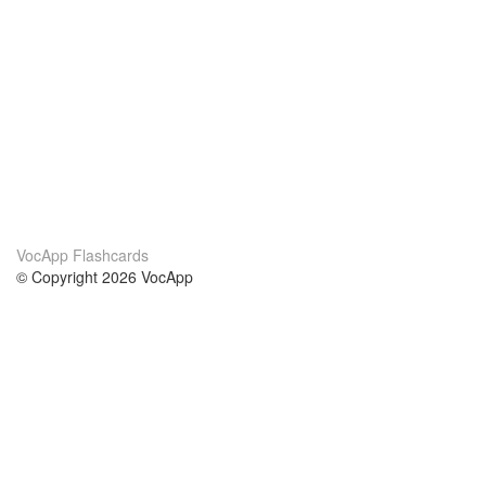
VocApp Flashcards
© Copyright 2026 VocApp
02-798 Mielczarskiego 8/58
Warsaw, Poland (EU)