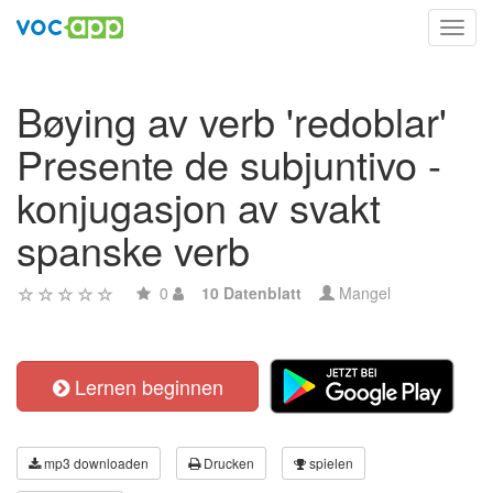
Toggl
navig
Bøying av verb 'redoblar'
Presente de subjuntivo -
konjugasjon av svakt
spanske verb
0
10 Datenblatt
Mangel
Lernen beginnen
mp3 downloaden
Drucken
spielen