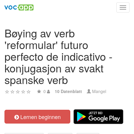
Toggl
navig
Bøying av verb
'reformular' futuro
perfecto de indicativo -
konjugasjon av svakt
spanske verb
0
10 Datenblatt
Mangel
Lernen beginnen