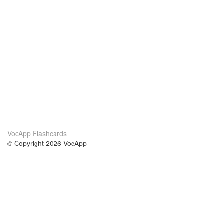
VocApp Flashcards
© Copyright 2026 VocApp
02-798 Mielczarskiego 8/58
Warsaw, Poland (EU)