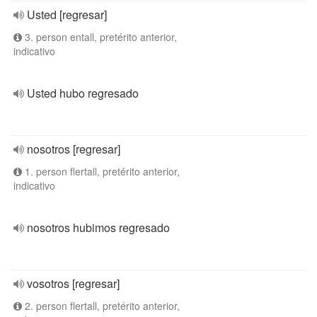
Usted [regresar]
3. person entall, pretérito anterior,
indicativo
Usted hubo regresado
nosotros [regresar]
1. person flertall, pretérito anterior,
indicativo
nosotros hubimos regresado
vosotros [regresar]
2. person flertall, pretérito anterior,