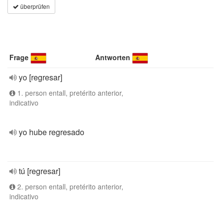
überprüfen
Frage
Antworten
yo [regresar]
1. person entall, pretérito anterior,
indicativo
yo hube regresado
tú [regresar]
2. person entall, pretérito anterior,
indicativo