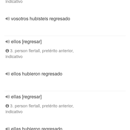
indicativo
vosotros hubisteis regresado
ellos [regresar]
3. person flertall, pretérito anterior,
indicativo
ellos hubieron regresado
ellas [regresar]
3. person flertall, pretérito anterior,
indicativo
ellas hubieron regresado