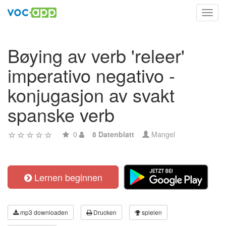
Toggl
navig
Bøying av verb 'releer'
imperativo negativo -
konjugasjon av svakt
spanske verb
0
8 Datenblatt
Mangel
Lernen beginnen
mp3 downloaden
Drucken
spielen