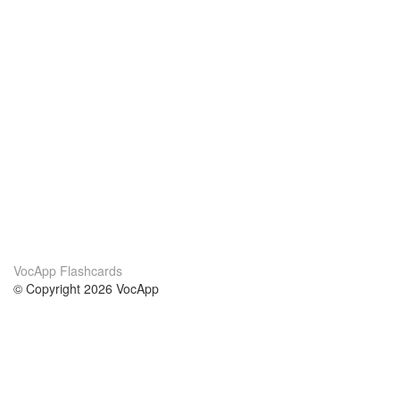
VocApp Flashcards
© Copyright 2026 VocApp
02-798 Mielczarskiego 8/58
Warsaw, Poland (EU)