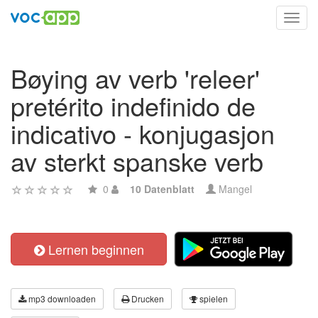
Toggl
navig
Bøying av verb 'releer'
pretérito indefinido de
indicativo - konjugasjon
av sterkt spanske verb
0
10 Datenblatt
Mangel
Lernen beginnen
mp3 downloaden
Drucken
spielen