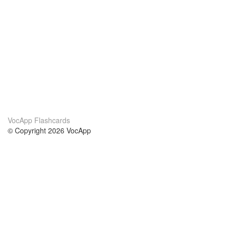
VocApp Flashcards
© Copyright 2026 VocApp
02-798 Mielczarskiego 8/58
Warsaw, Poland (EU)