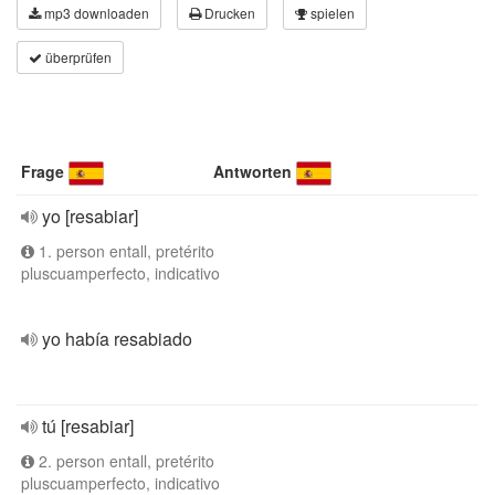
mp3 downloaden
Drucken
spielen
überprüfen
Frage
Antworten
yo [resabiar]
1. person entall, pretérito
pluscuamperfecto, indicativo
yo había resabiado
tú [resabiar]
2. person entall, pretérito
pluscuamperfecto, indicativo