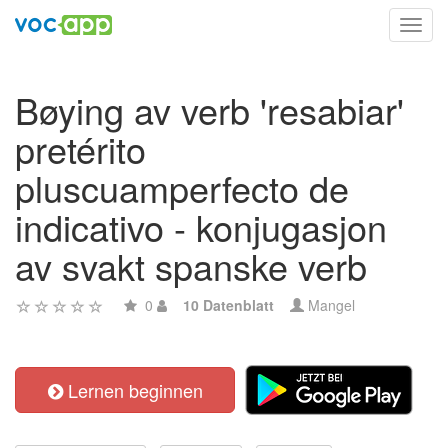
Toggl
navig
Bøying av verb 'resabiar'
pretérito
pluscuamperfecto de
indicativo - konjugasjon
av svakt spanske verb
0
10 Datenblatt
Mangel
Lernen beginnen