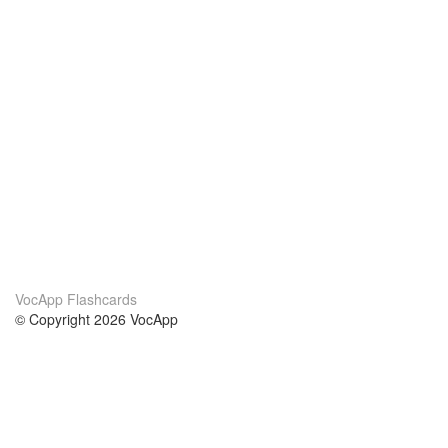
VocApp Flashcards
© Copyright 2026 VocApp
02-798 Mielczarskiego 8/58
Warsaw, Poland (EU)