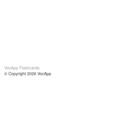
VocApp Flashcards
© Copyright 2026 VocApp
02-798 Mielczarskiego 8/58
Warsaw, Poland (EU)