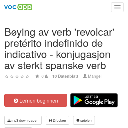
Toggl
navig
Bøying av verb 'revolcar'
pretérito indefinido de
indicativo - konjugasjon
av sterkt spanske verb
0
10 Datenblatt
Mangel
Lernen beginnen
mp3 downloaden
Drucken
spielen