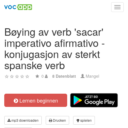
Toggl
navig
Bøying av verb 'sacar'
imperativo afirmativo -
konjugasjon av sterkt
spanske verb
0
8 Datenblatt
Mangel
Lernen beginnen
mp3 downloaden
Drucken
spielen