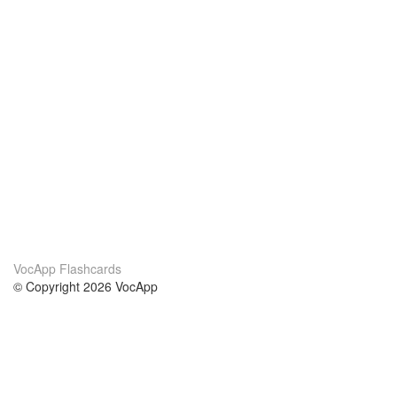
VocApp Flashcards
© Copyright 2026 VocApp
02-798 Mielczarskiego 8/58
Warsaw, Poland (EU)