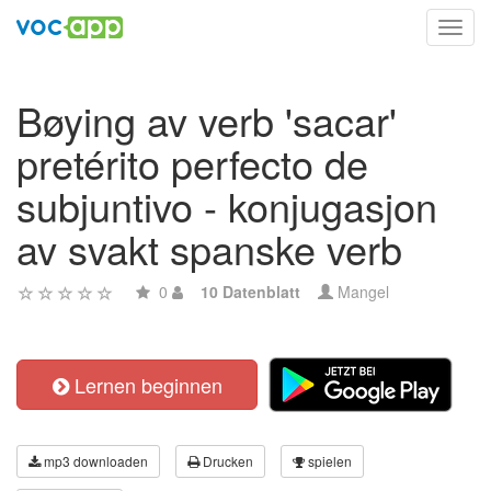
Toggl
navig
Bøying av verb 'sacar'
pretérito perfecto de
subjuntivo - konjugasjon
av svakt spanske verb
0
10 Datenblatt
Mangel
Lernen beginnen
mp3 downloaden
Drucken
spielen