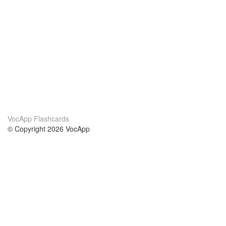
VocApp Flashcards
© Copyright 2026 VocApp
02-798 Mielczarskiego 8/58
Warsaw, Poland (EU)