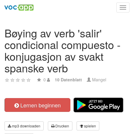
Toggl
navig
Bøying av verb 'salir'
condicional compuesto -
konjugasjon av svakt
spanske verb
0
10 Datenblatt
Mangel
Lernen beginnen
mp3 downloaden
Drucken
spielen