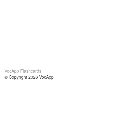
VocApp Flashcards
© Copyright 2026 VocApp
02-798 Mielczarskiego 8/58
Warsaw, Poland (EU)