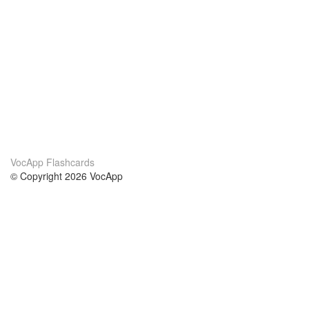
VocApp Flashcards
© Copyright 2026 VocApp
02-798 Mielczarskiego 8/58
Warsaw, Poland (EU)