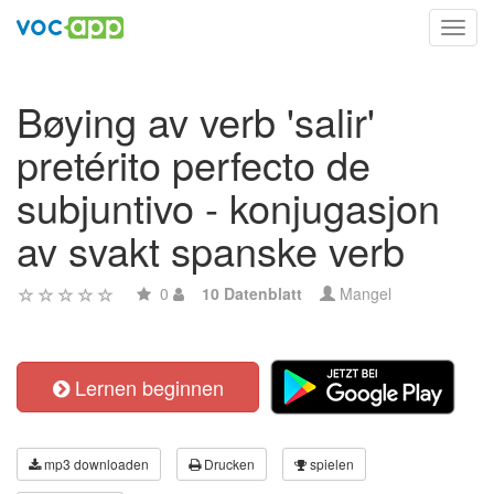
Toggl
navig
Bøying av verb 'salir'
pretérito perfecto de
subjuntivo - konjugasjon
av svakt spanske verb
0
10 Datenblatt
Mangel
Lernen beginnen
mp3 downloaden
Drucken
spielen