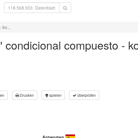
 ko...
r' condicional compuesto - k
en
Drucken
spielen
überprüfen
Antworten