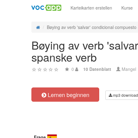
Karteikarten erstellen
Kurse
Bøying av verb 'salvar' condicional compuesto -
Bøying av verb 'salva
spanske verb
0
10 Datenblatt
Mangel
Lernen beginnen
mp3 download
Frage