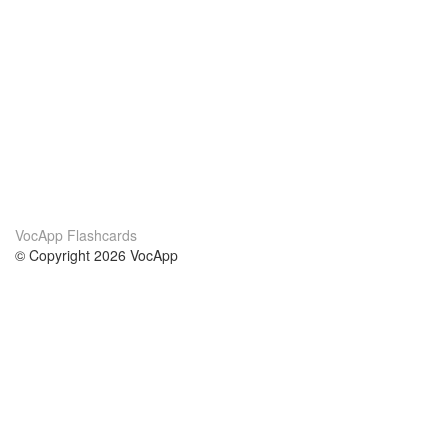
VocApp Flashcards
© Copyright 2026 VocApp
02-798 Mielczarskiego 8/58
Warsaw, Poland (EU)